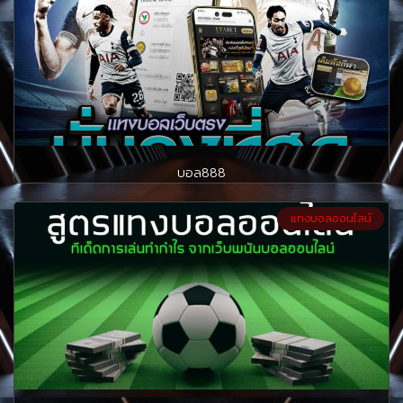
บอล888
แทงบอลออนไลน์