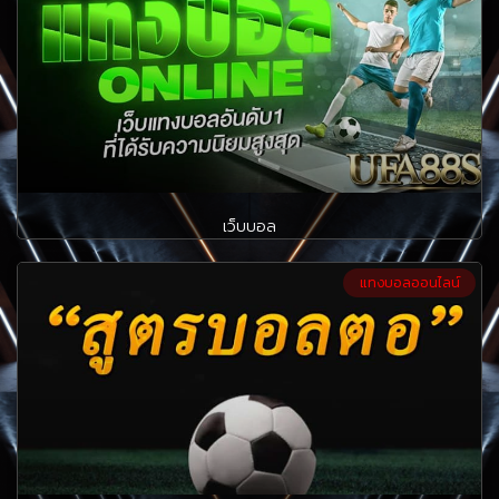
เว็บบอล
แทงบอลออนไลน์