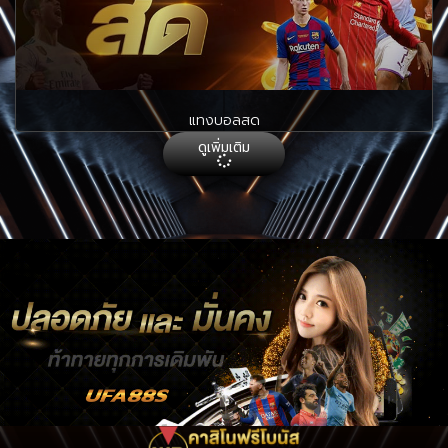
แทงบอลสด
ดูเพิ่มเติม