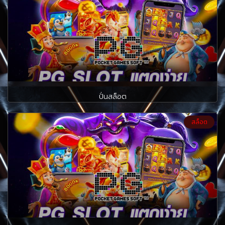
ปั่นสล็อต
สล็อต