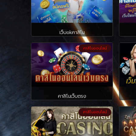
เว็บokคาสิโน
คาสิโนออนไลน์
คาสิโนเว็บตรง
คาสิโนออนไลน์