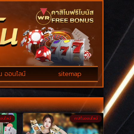
น ออนไลน์
sitemap
อนไลน์
คาสิโนออนไลน์