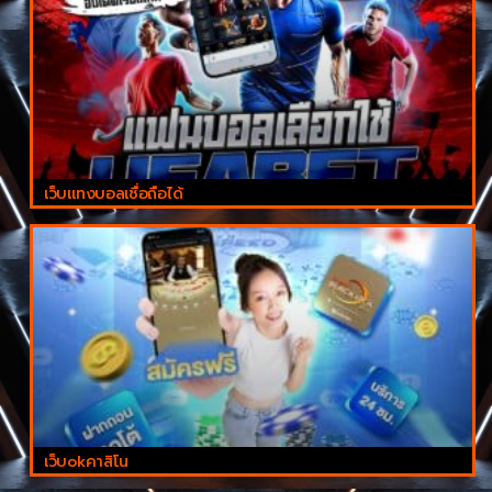
เว็บแทงบอลเชื่อถือได้
เว็บokคาสิโน