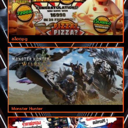
สล็อตpg
Monster Hunter