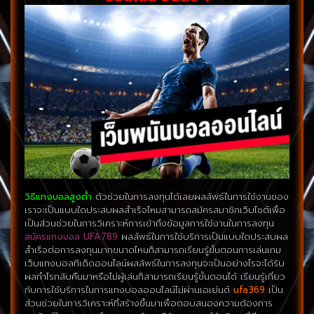
วิธีแทงบอลสูงต่ำ
ตัวช่วยในการลงทุนได้เลยผลลัพธ์ในการใช้งานของ
เราจะเป็นแบบใดประสบผลสำเร็จไหมสามารถสมัครสมาชิกเว็บไซต์เพื่อ
เป็นส่วนช่วยในการวิเคราะห์การเข้าถึงข้อมูลการใช้งานในการลงทุน
สมัครแทงบอล UFA789
ผลลัพธ์ในการใช้บริการเป็นแบบใดประสบผล
สำเร็จต่อการลงทุนมากขนาดไหนก็สามารถเรียนรู้ขั้นตอนการเล่นเกม
เว็บแทงบอลทีเด็ดออนไลน์ผลลัพธ์ในการลงทุนจะเป็นอย่างไรจะได้รับ
ผลกำไรกลับคืนมาหรือไม่ผู้เล่นก็สามารถเรียนรู้ขั้นตอนได้ เรียนรู้เกี่ยว
กับการใช้บริการในการแทงบอลออนไลน์ไม่ผ่านเอเย่นต์
ufa369
เป็น
ส่วนช่วยในการวิเคราะห์ที่สร้างขึ้นมาเพื่อตอบสนองความต้องการ