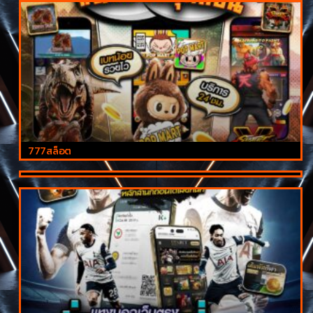
777สล็อต
เกมมือถือ น่าเล่น