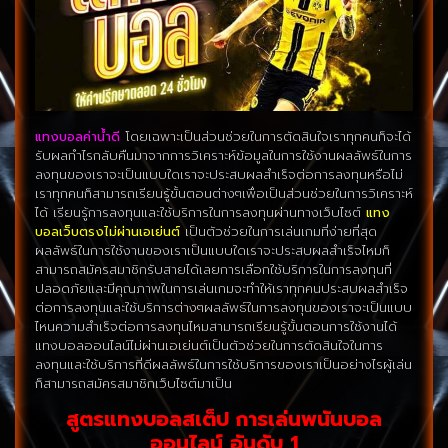
แทงบอลค่าน้ำดี
โดยเฉพาะเป็นส่วนช่วยในการตัดสินใจเราทุกคนก็จะได้
รับผลกำไรกลับคืนมาจากการวิเคราะห์ข้อมูลในการใช้งานผลลัพธ์ในการ
ลงทุนของเราจะเป็นแบบใดเราจะประสบผลสำเร็จต่อการลงทุนหรือไม่
เราทุกคนก็สามารถเรียนรู้ขั้นตอนต่างๆเพื่อเป็นส่วนช่วยในการวิเคราะห์
ได้ เรียนรู้การลงทุนและใช้บริการในการลงทุนผ่านทางเว็บไซต์
แทง
บอลเว็บตรงไม่ผ่านเอเย่นต์
เป็นตัวช่วยในการเล่นเกมที่ง่ายที่สุด
ผลลัพธ์ในการใช้งานของเราเป็นแบบใดเราจะประสบผลสำเร็จไหมก็
สามารถสมัครสมาชิกรับสายได้เลยการเลือกใช้บริการในการลงทุนที่
ปลอดภัยและมีคุณภาพในการเล่นเกมจะทำให้เราทุกคนประสบผลสำเร็จ
ต่อการลงทุนและใช้บริการต่างๆผลลัพธ์ในการลงทุนของเราจะเป็นแบบ
ไหนความสำเร็จต่อการลงทุนไหมสามารถเรียนรู้ขั้นตอนการใช้งานได้
แทงบอลออนไลน์ไม่ผ่านเอเย่นต์เป็นตัวช่วยในการตัดสินใจในการ
ลงทุนและใช้บริการที่ดีผลลัพธ์ในการใช้บริการของเราเป็นอย่างไรผู้เล่น
ก็สามารถสมัครสมาชิกเว็บไซต์มาเป็น
สูตรแทงบอลสเต็ป การเล่นพนันบอล
ออนไลน์ อันดับ 1