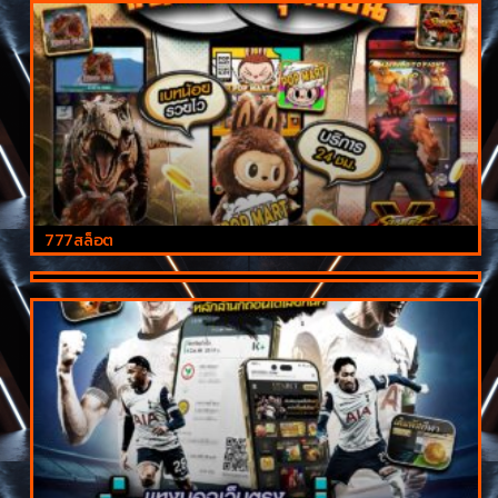
777สล็อต
เกมมือถือ น่าเล่น