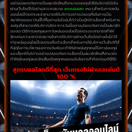
อย่างปลอดภัยการเป็นสมาชิกใหม่ก็สามารถลงทุนได้ใช้บริการได้จริง
ผ่านเว็บไซต์ได้อย่างสะดวกสบาย
แทงบอลสด
เหมาะสำหรับการพนัน
ออนไลน์โดยตรงและสามารถใช้บริการอย่างปลอดภัยในการเป็น
สมาชิกของเราวันนี้ได้ที่อย่างมั่นใจนับได้ว่าเป็นอีกตัวเลือกสำหรับการ
ลงทุนที่สามารถให้บริการอัตราการวันนี้อย่างปลอดภัยการเป็นสมาชิก
ของเราวิธีการลงทุนและการพนันออนไลน์โดยตรงจะสามารถทำให้
ลักษณะความสะดวกสบายในการใช้บริการผ่านเว็บไซด์อย่างมั่นใจวิธี
การพนันออนไลน์โดยตรงคือตัวเลือกสำหรับการใช้บริการเว็บไซต์ที่ดี
ที่สุดในการบริหารและการเดิมพันจะทำให้นักพนันทุกคนมีโอกาสลงทุน
และเลือกใช้บริการอย่างปลอดภัยการเลือกเป็นสมาชิกใหม่ก็สามารถ
ทำให้นักลงทุนและนักเสี่ยงโชคทุกคนยอมรับในการทำกิจกรรมดีดีที่มี
สูตรบอลโลกดีที่สุด เว็บตรงไม่ผ่านเอเย่นต์
100 %