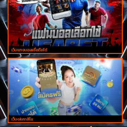
เว็บแทงบอลเชื่อถือได้
เว็บokคาสิโน