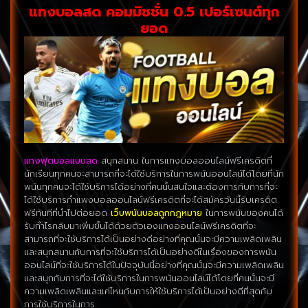
แทงบอลสด คอมมิชชั่น 0.5 เปอร์เซนต์ทุก
ยอด
แทงฟุตบอลแบบสด
สนุกสนาน ในการแทงบอลออนไลน์ฟรีเครดิตที่
นักเรียนทุกคนจะสามารถที่จะได้ใช้บริการในการพนันออนไลน์ได้โดยที่นัก
พนันทุกคนจะได้ใช้บริการได้อย่างที่คนนั้นสนใจและต้องการกับการที่จะ
ได้ใช้บริการกำแพงบอลออนไลน์ฟรีเครดิตที่จะได้สมัครวันนี้รับเครดิต
ฟรีทันทีที่นำไปต่อยอด
เว็บพนันบอลถูกกฎหมาย
ในการพนันของคนได้
รับกำไรกลับมาเพิ่มขึ้นได้ด้วยตัวเองแทงออนไลน์ฟรีเครดิตที่จะ
สามารถที่จะใช้บริการได้เป็นอย่างดีอย่างที่คุณนั้นจะมีความเพลิดเพลิน
และสนุกสนานกับการที่จะใช้บริการได้เป็นอย่างดีในเรื่องของการพนัน
ออนไลน์ที่จะใช้บริการได้ในปัจจุบันนี้อย่างที่คุณนั้นจะมีความเพลิดเพลิน
และสนุกกับการที่จะได้ใช้บริการในการพนันออนไลน์ได้โดยที่คนนั้นจะมี
ความเพลิดเพลินและแค่ไหนกับการให้ใช้บริการได้เป็นอย่างดีที่สุดกับ
การใช้บริการในการ