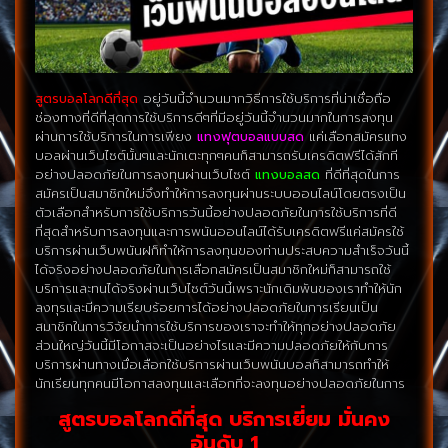
สูตรบอลโลกดีที่สุด
อยู่วันนี้จำนวนมากวิธีการใช้บริการที่น่าเชื่อถือ
ช่องทางที่ดีที่สุดการใช้บริการดีๆที่มีอยู่วันนี้จำนวนมากในการลงทุน
ผ่านการใช้บริการในการเพียง
แทงฟุตบอลแบบสด
แค่เลือกสมัครแทง
บอลผ่านเว็บไซต์นั้นๆและนักเตะทุกๆคนก็สามารถรับเครดิตฟรีได้สักที
อย่างปลอดภัยในการลงทุนผ่านเว็บไซต์
แทงบอลสด
ที่ดีที่สุดในการ
สมัครเป็นสมาชิกใหม่จึงทำให้การลงทุนผ่านระบบออนไลน์โดยตรงเป็น
ตัวเลือกสำหรับการใช้บริการวันนี้อย่างปลอดภัยในการใช้บริการที่ดี
ที่สุดสำหรับการลงทุนและการพนันออนไลน์ได้รับเครดิตฟรีแค่สมัครใช้
บริการผ่านเว็บพนันฝก็ทำให้การลงทุนของท่านประสบความสำเร็จวันนี้
ได้จริงอย่างปลอดภัยในการเลือกสมัครเป็นสมาชิกใหม่ก็สามารถใช้
บริการและทนได้จริงผ่านเว็บไซต์วันนี้เพราะนักเดิมพันของเราทำให้นัก
ลงทุรและมีความเรียบร้อยการได้อย่างปลอดภัยในการเรียนเป็น
สมาชิกในการวิจัยนำการใช้บริการของเราจะทำให้ทุกอย่างปลอดภัย
ส่วนใหญ่วันนี้มีโอกาสจะเป็นอย่างไรและมีความปลอดภัยให้กับการ
บริการผ่านทางเมื่อเลือกใช้บริการผ่านเว็บพนันบอลก็สามารถทำให้
นักเรียนทุกคนมีโอกาสลงทุนและเลือกที่จะลงทุนอย่างปลอดภัยในการ
สูตรบอลโลกดีที่สุด บริการเยี่ยม มั่นคง
อันดับ 1