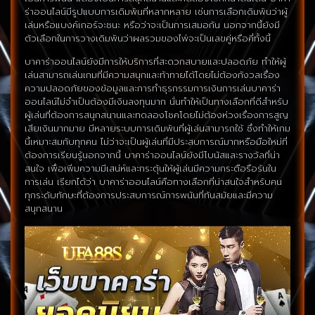
ร่าออนไลน์มีรูปแบบการเดิมพันที่หลากหลาย เช่นการเลือกเดิมพันว่าผู้
เล่นหรือแบงค์เกอร์จะชนะ หรือว่าจะเป็นการเสมอกัน นอกจากนี้ยังมี
ตัวเลือกในการวางเดิมพันว่าผลรวมของไพ่จะเป็นเลขคู่หรือคี่ทั้งนี้
บาคาร่าออนไลน์ยังมีการให้บริการที่สะดวกสบายและปลอดภัย ทำให้ผู้
เล่นสามารถเล่นเกมที่มีความสนุกและท้าทายได้โดยไม่ต้องกังวลเรื่อง
ความปลอดภัยของข้อมูลและการทำธุรกรรมการเงินการเล่นบาคาร่า
ออนไลน์ไม่จำเป็นต้องมีเงินลงทุนมาก นั่นทำให้เป็นทางเลือกที่ดีสำหรับ
ผู้เล่นที่ต้องการสนุกสนานและทดลองโชคโดยไม่ต้องห่วงเรื่องการสูญ
เสียเงินมากมาย มีหลายระบบการเดิมพันที่ผู้เล่นสามารถใช้ ซึ่งทำให้เกม
นี้เหมาะสมกับทุกคน ไม่ว่าจะเป็นผู้เล่นที่มีประสบการณ์มากหรือมือใหม่ที่
ต้องการเรียนรู้นอกจากนี้ บาคาร่าออนไลน์ยังมีโบนัสและรางวัลที่น่า
สนใจ เพื่อเพิ่มความมีเสน่ห์และกระตุ้นให้ผู้เล่นมีความกระตือรือร้นใน
การเล่น เรียกได้ว่า บาคาร่าออนไลน์คือทางเลือกที่น่าสนใจสำหรับคน
ทุกระดับทักษะที่ต้องการประสบการณ์การพนันที่ทันสมัยและมีความ
สนุกสนาน