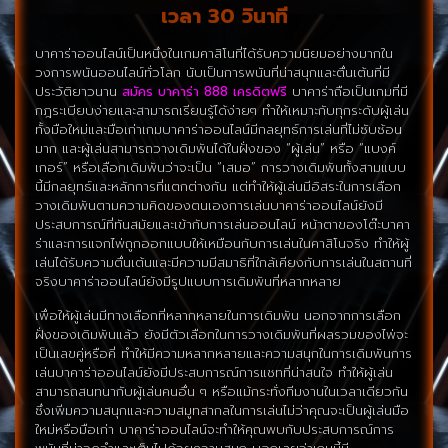
เวลา 30 วินาที
บาคาร่าออนไลน์เป็นหนึ่งในเกมคาสิโนที่ได้รับความนิยมอย่างมากใน
วงการพนันออนไลน์ทั่วโลก นับเป็นการพนันที่น่าสนุกและตื่นเต้นที่มี
ประวัติยาวนาน
สมัคร บาคาร่า 888 เครดิตฟรี
บาคาร่าถือเป็นเกมที่มี
กฎระเบียบง่ายและสามารถเรียนรู้ได้ง่ายๆ ทำให้เหมาะกับทุกระดับผู้เล่น
ทั้งมือใหม่และมือเก่าเกมบาคาร่าออนไลน์มีกลยุทธ์การเล่นที่ไม่ซับซ้อน
มาก และผู้เล่นสามารถวางเดิมพันได้ในฝั่งของ “ผู้เล่น” หรือ “แบงค์
เกอร์” หรือเลือกเดิมพันว่าจะเป็น “เสมอ” การวางเดิมพันทั้งสามแบบ
นี้มีกลยุทธ์และหลักการที่แตกต่างกัน แต่ทำให้ผู้เล่นมีอิสระในการเลือก
วางเดิมพันตามความคิดของตนเองการเล่นบาคาร่าออนไลน์ยังมี
ประสบการณ์ที่ทันสมัยและเข้ากับการเล่นออนไลน์ หน้าตาของโต๊ะบาคา
ร่าและการแจกไพ่ถูกออกแบบให้เหมือนกับการเล่นในคาสิโนจริง ทำให้ผู้
เล่นได้รับความตื่นเต้นและมีความมีสมาธิที่ใกล้เคียงกับการเล่นในสถานที่
จริงบาคาร่าออนไลน์ยังมีรูปแบบการเดิมพันที่หลากหลาย
เพื่อให้ผู้เล่นมีทางเลือกที่หลากหลายในการเดิมพัน นอกจากการเลือก
ฝั่งของเดิมพันแล้ว ยังมีตัวเลือกในการวางเดิมพันที่ผลรวมของไพ่จะ
เป็นเลขคู่หรือคี่ ทำให้มีความหลากหลายและความสนุกในการเดิมพันการ
เล่นบาคาร่าออนไลน์ยังมีประสบการณ์การแชทที่น่าสนใจ ทำให้ผู้เล่น
สามารถสนทนากับผู้เล่นคนอื่น ๆ หรือแม้กระทั่งทีมงานในเวลาเดียวกัน
ซึ่งเพิ่มความสนุกและความสมูทสากลในการเล่นไม่ว่าคุณจะเป็นผู้เล่นมือ
ใหม่หรือมือเก่า บาคาร่าออนไลน์จะทำให้คุณพบกับประสบการณ์การ