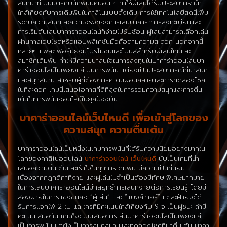
สนทนาที่เป็นมิตรกับนักพนันคนอื่น ๆ ทำให้ผู้เล่นได้รับประสบการณ์ที่
ใกล้เคียงกับการเดิมพันในคาสิโนแบบดั้งเดิม การใช้เทคโนโลยีสดนี้เพิ่ม
ระดับความสนุกและความจริงของการเล่นบาคาร่าการลงทะเบียนและ
การเริ่มต้นเล่นบาคาร่าออนไลน์ก็ง่ายไม่ซับซ้อน ผู้เล่นสามารถเลือกเล่น
ผ่านทางเว็บไซต์หรือแอปพลิเคชันมือถือตามความสะดวก นอกจากนี้
หลายๆ แพลตฟอร์มยังมีโปรโมชั่นและโบนัสสำหรับผู้เล่นใหม่และ
สมาชิกเดิมพัน ทำให้มีความน่าสนใจในการลงทุนในบาคาร่าออนไลน์บา
คาร่าออนไลน์ไม่เพียงแค่เป็นการพนัน แต่ยังเป็นประสบการณ์ที่น่าสนุก
และสนุกสนาน สำหรับผู้ที่ต้องการความผ่อนคลายและการทดลองโชค
ในที่สะดวก เกมนี้เสนอโอกาสที่ดีที่สุดในการรวมความสนุกและการตื่น
เต้นในการพนันออนไลน์ในยุคปัจจุบัน
บาคาร่าออนไลน์เว็บไหนดี เพื่อเข้าสู่โลกของ
ความสนุก ความตื่นเต้น
บาคาร่าออนไลน์เป็นหนึ่งในเกมการพนันที่ได้รับความนิยมอย่างมากใน
โลกของคาสิโนออนไลน์
บาคาร่าออนไลน์ เว็บไหนดี
นับเป็นเกมที่นำ
เสนอความตื่นเต้นและเร้าใจในทุกการเดิมพัน มีความเป็นที่นิยม
เนื่องจากกฎกติกาที่ง่าย และผู้เล่นไม่จำเป็นต้องมีทักษะพิเศษมากมาย
ในการเล่นบาคาร่าออนไลน์มีกลยุทธ์การเล่นที่ง่ายต่อการเรียนรู้ โดยมี
สองฝ่ายในการแข่งขันคือ “ผู้เล่น” และ “แบงค์เกอร์” แต่ละฝ่ายจะได้
รับการแจกไพ่ 2 ใบ และใครที่มีคะแนนใกล้เคียงกับ 9 จะเป็นผู้ชนะ ถ้ามี
คะแนนเสมอกัน เกมก็จะเป็นเสมอการเล่นบาคาร่าออนไลน์ไม่เพียงแค่
เป็นการพนัน แต่ยังเป็นการสนุกสนานและทดลองโชคที่น่าตื่นเต้น บาคา