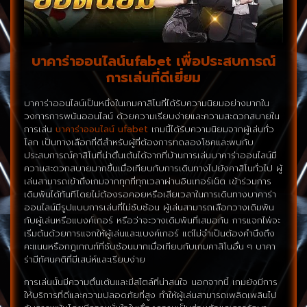
บาคาร่าออนไลน์ufabet เพื่อประสบการณ์
การเล่นที่ดีเยี่ยม
บาคาร่าออนไลน์เป็นหนึ่งในเกมคาสิโนที่ได้รับความนิยมอย่างมากใน
วงการการพนันออนไลน์ ด้วยความเรียบง่ายและความสะดวกสบายใน
การเล่น
บาคาร่าออนไลน์ ufabet
เกมนี้ได้รับความนิยมจากผู้เล่นทั่ว
โลก เป็นทางเลือกที่ดีสำหรับผู้ที่ต้องการทดลองโชคและพบกับ
ประสบการณ์คาสิโนที่น่าตื่นเต้นได้จากที่บ้านการเล่นบาคาร่าออนไลน์มี
ความสะดวกสบายมากขึ้นเมื่อเทียบกับการเดินทางไปยังคาสิโนทั่วไป ผู้
เล่นสามารถเข้าถึงเกมจากทุกที่ทุกเวลาผ่านอินเทอร์เน็ต เข้าร่วมการ
เดิมพันได้ทันทีโดยไม่ต้องรอคอยหรือเสียเวลาในการเดินทางบาคาร่า
ออนไลน์มีรูปแบบการเล่นที่ไม่ซับซ้อน ผู้เล่นสามารถเลือกวางเดิมพัน
กับผู้เล่นหรือแบงค์เกอร์ หรือว่าจะวางเดิมพันที่เสมอกัน การแจกไพ่จะ
เริ่มต้นด้วยการแจกให้ผู้เล่นและแบงค์เกอร์ แต่ไม่จำเป็นต้องคำนึงถึง
คะแนนหรือกฎเกณฑ์ที่ซับซ้อนมากเมื่อเทียบกับเกมคาสิโนอื่น ๆ บาคา
ร่ามีทัศนคติที่มีเสน่ห์และเรียบง่าย
การเล่นนั้นมีความตื่นเต้นและมีสไตล์ที่น่าสนใจ นอกจากนี้ เกมยังมีการ
ให้บริการที่ดีและความปลอดภัยที่สูง ทำให้ผู้เล่นสามารถเพลิดเพลินไป