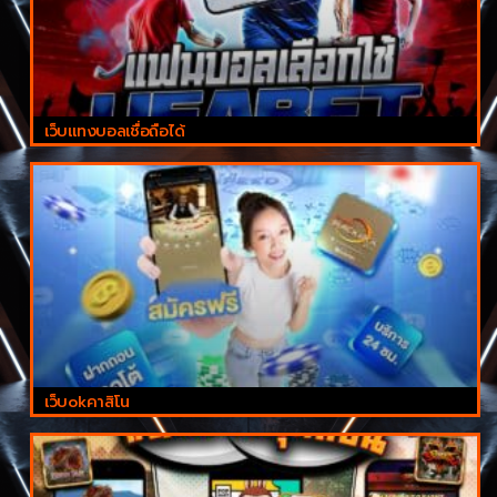
เว็บแทงบอลเชื่อถือได้
เว็บokคาสิโน